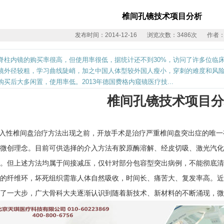
椎间孔镜技术项目分析
发布时间：2014-12-16
浏览次数：3486次
作者
脊柱内镜的购买率很高，但使用率很低，据统计还不到30%，访问了许多位临
镜外径较粗，学习曲线陡峭，加之中国人体型较外国人瘦小，穿刺的难度和风
购买后大多闲置，使用率低。2013年德国费格内窥镜医疗技...
椎间孔镜技术项目分
入性椎间盘治疗方法出现之前，开放手术是治疗严重椎间盘突出症的唯一
微创理念。目前可供选择的介入方法有胶原酶溶解、经皮切吸、激光汽化
。但上述方法均属于间接减压，仅针对部分包容型突出病例，不能彻底清
的纤维环，坏死组织需靠人体自然吸收，时间长、痛苦大、复发率高。近
了一大步，广大骨科大夫逐渐认识到随着新技术、新材料的不断涌现，微