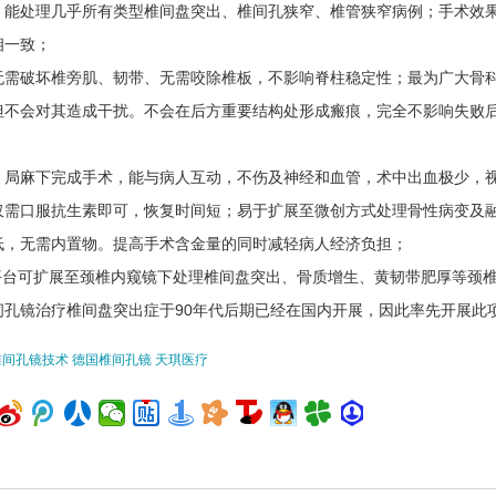
，能处理几乎所有类型椎间盘突出、椎间孔狭窄、椎管狭窄病例；手术效
相一致；
无需破坏椎旁肌、韧带、无需咬除椎板，不影响脊柱稳定性；最为广大骨
但不会对其造成干扰。不会在后方重要结构处形成瘢痕，完全不影响失败后的
，局麻下完成手术，能与病人互动，不伤及神经和血管，术中出血极少，
仅需口服抗生素即可，恢复时间短；易于扩展至微创方式处理骨性病变及
低，无需内置物。提高手术含金量的同时减轻病人经济负担；
台可扩展至颈椎内窥镜下处理椎间盘突出、骨质增生、黄韧带肥厚等颈椎
间孔镜治疗椎间盘突出症于90年代后期已经在国内开展，因此率先开展此
椎间孔镜技术 德国椎间孔镜 天琪医疗