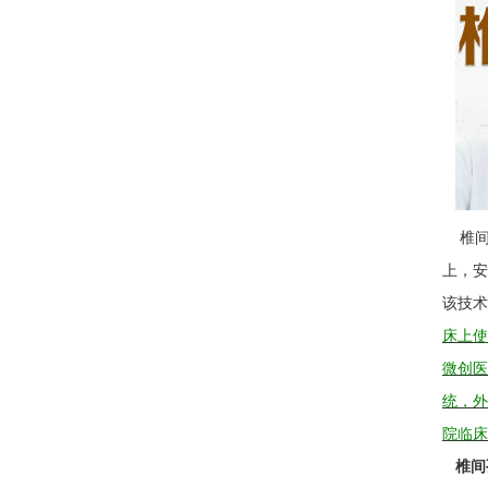
椎间
上，安
该技术
床上使
微创医
统，外
院临床
椎间