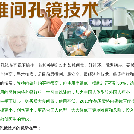
孔镜在直视下操作，各相关解剖结构如椎间盘、纤维环、后纵韧带、硬膜
全性高，手术彻底，是目前最微创、最安全、最经济的技术。临床疗效和
的拓展，
脊柱内镜的购买率很高，但使用率很低，据统计还不到30%，
用的脊柱内镜外径较粗，学习曲线陡峭，加之中国人体型较外国人瘦小，
生望而却步，购买后大多闲置，使用率低。2013年德国费格内窥镜医疗技
径更小，创伤更小，更适合国人体型，大大降低了穿刺难度和风险，投入
微创医生的青睐。
孔镜技术的优势在于：