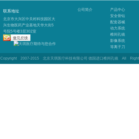
公司简介
产品中心
联系地址
安全骨钻
北京市大兴区中关村科技园区大
配套器械
兴生物医药产业基地天华大街5
动力系统
号院5号楼3层302室
椎间孔镜
影像系统
等离子刀
Copyright 2007-2015 北京天琪医疗科技有限公司 德国进口椎间孔镜 All Rig