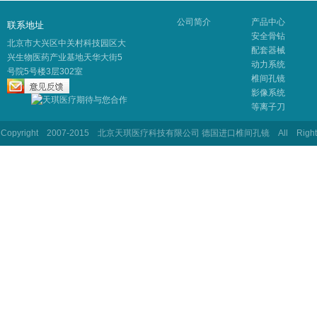
公司简介
产品中心
联系地址
安全骨钻
北京市大兴区中关村科技园区大
配套器械
兴生物医药产业基地天华大街5
动力系统
号院5号楼3层302室
椎间孔镜
影像系统
等离子刀
Copyright 2007-2015 北京天琪医疗科技有限公司 德国进口椎间孔镜 All Rig